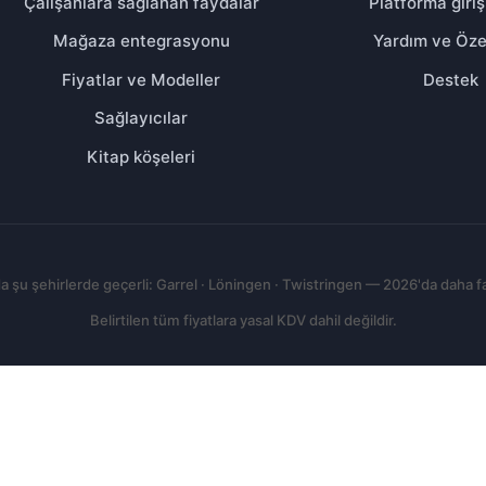
Çalışanlara sağlanan faydalar
Platforma giri
Mağaza entegrasyonu
Yardım ve Özel
Fiyatlar ve Modeller
Destek
Sağlayıcılar
Kitap köşeleri
 şu şehirlerde geçerli: Garrel · Löningen · Twistringen — 2026'da daha f
Belirtilen tüm fiyatlara yasal KDV dahil değildir.