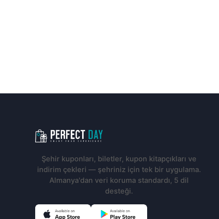
Altbilgi navigasyonu
Şehir kuponları, biletler, kupon kitapçıkları ve
indirim çekleri — şehriniz için tek bir uygulama.
Almanya'dan veri koruma standardı, 5 dil
desteği.