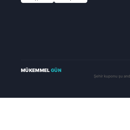
(Yeni sekmede açılır)
(Yeni sekmede açılır)
MÜKEMMEL
GÜN
Şehir kuponu şu anda