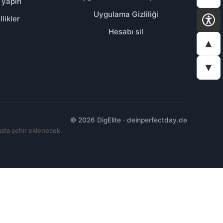
ş yapın
Uygulama Gizliliği
likler
Hesabı sil
▲
▼
© 2026 DigElite · deinperfectday.de
azla şehir eklenecek.