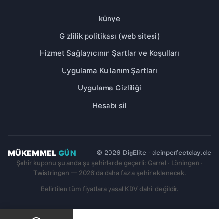
künye
Gizlilik politikası (web sitesi)
Hizmet Sağlayıcının Şartlar ve Koşulları
Uygulama Kullanım Şartları
Uygulama Gizliliği
Hesabı sil
MÜKEMMEL
GÜN
© 2026 DigElite · deinperfectday.de
Şehir kuponu şu anda şu şehirlerde geçerli: Garrel · Löningen ·
Twistringen — 2026'da daha fazla şehir eklenecek.
Belirtilen tüm fiyatlara yasal KDV dahil değildir.