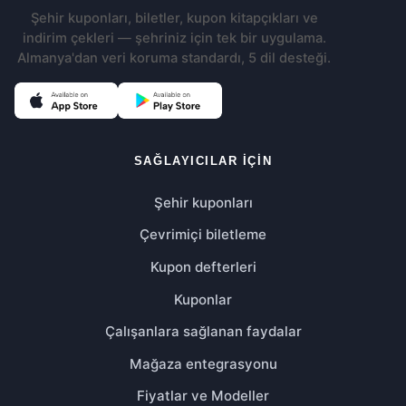
Şehir kuponları, biletler, kupon kitapçıkları ve
indirim çekleri — şehriniz için tek bir uygulama.
Almanya'dan veri koruma standardı, 5 dil desteği.
(Yeni sekmede açılır)
(Yeni sekmede açılır)
SAĞLAYICILAR IÇIN
Şehir kuponları
Çevrimiçi biletleme
Kupon defterleri
Kuponlar
Çalışanlara sağlanan faydalar
Mağaza entegrasyonu
Fiyatlar ve Modeller