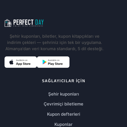
Altbilgi navigasyonu
Şehir kuponları, biletler, kupon kitapçıkları ve
indirim çekleri — şehriniz için tek bir uygulama.
Almanya'dan veri koruma standardı, 5 dil desteği.
(Yeni sekmede açılır)
(Yeni sekmede açılır)
SAĞLAYICILAR IÇIN
Şehir kuponları
Çevrimiçi biletleme
Kupon defterleri
Kuponlar