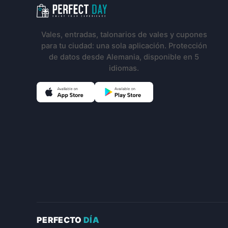
Navegación del pie de pá
Vales, entradas, talonarios de vales y cupones
para tu ciudad: una sola aplicación. Protección
de datos desde Alemania, disponible en 5
idiomas.
(Se abre en una pestaña nueva)
(Se abre en una pestaña nu
PERFECTO
DÍA