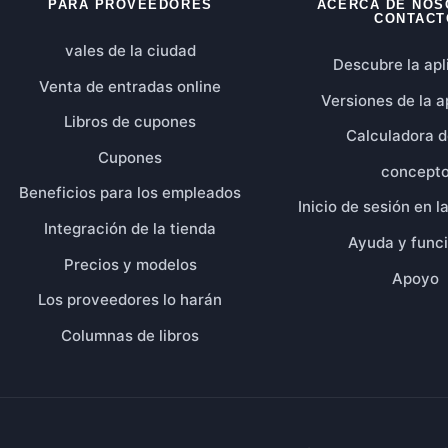
PARA PROVEEDORES
ACERCA DE NOS
gina
CONTACT
vales de la ciudad
Descubre la apl
Venta de entradas online
Versiones de la a
Libros de cupones
Calculadora d
Cupones
concept
Beneficios para los empleados
Inicio de sesión en l
eva)
Integración de la tienda
Ayuda y func
Precios y modelos
Apoyo
Los proveedores lo harán
Columnas de libros