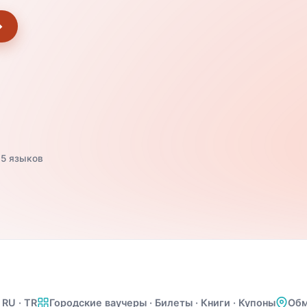
→
5 языков
· RU · TR
Городские ваучеры · Билеты · Книги · Купоны
Обм