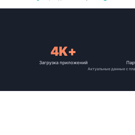
4K+
охват платформы
Загрузка приложений
Пар
Актуальные данные с пл