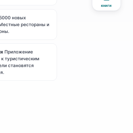
книги
5000 новых
 Местные рестораны и
оны.
ых
Приложение
п к туристическим
ели становятся
я.