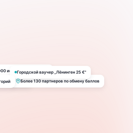
Городской ваучер „Лёнинген 25 €"
000 использований в год
 использован
Более 130 партнеров по обмену баллов
горий