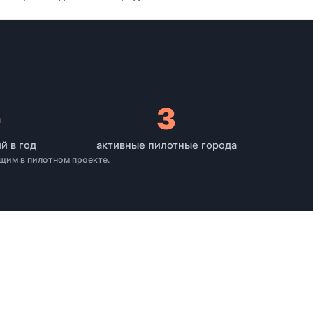
+
3
й в год
активные пилотные города
щим в пилотном проекте.