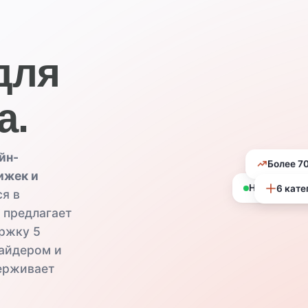
для
а.
йн-
Более 7
ижек и
Новый купон
6 кате
я в
, предлагает
ржку 5
вайдером и
ерживает