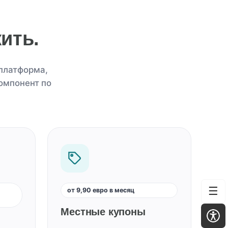
ить.
 платформа,
омпонент по
☰
0
от 9,90 евро в месяц
Местные купоны