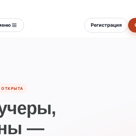
Регистрация
меню
 ОТКРЫТА
учеры,
оны —