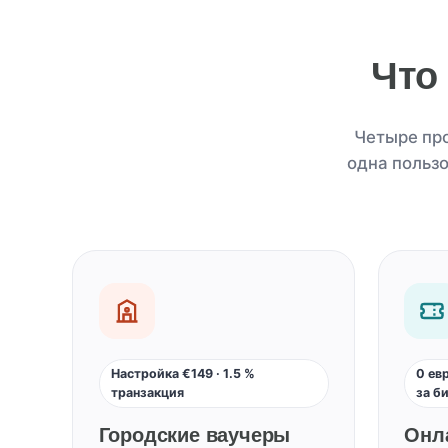
Что
Четыре про
одна польз
Настройка €149 · 1.5 %
0 ев
транзакция
за б
Городские ваучеры
Онл