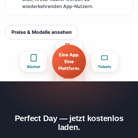
wiederkehrenden App-Nutzern.
Preise & Modelle ansehen
Eine App.
Coupons
Eine
Bücher
Tickets
Plattform.
Stadt­
gutscheine
Perfect Day — jetzt kostenlos
laden.