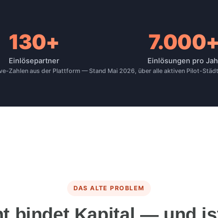
130+
7.000
form
Einlösepartner
Einlösungen pro Jah
ve-Zahlen aus der Plattform — Stand Mai 2026, über alle aktiven Pilot-Städ
DAS ALTE PROBLEM
nt bindet Kapital — und is