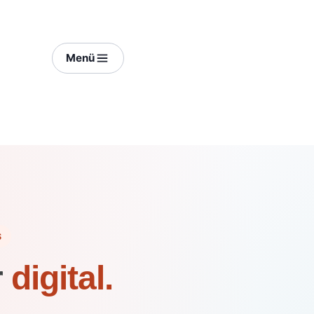
Menü
S
r
digital.