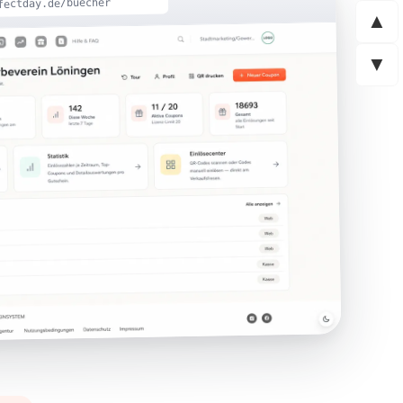
fectday.de/buecher
▲
▼