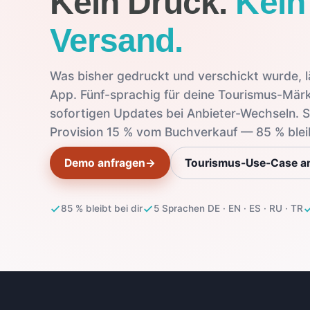
Kein Druck.
Kein
Versand.
Was bisher gedruckt und verschickt wurde, läu
App. Fünf-sprachig für deine Tourismus-Märk
sofortigen Updates bei Anbieter-Wechseln. 
Provision 15 % vom Buchverkauf — 85 % bleib
Demo anfragen
→
Tourismus-Use-Case a
85 % bleibt bei dir
5 Sprachen DE · EN · ES · RU · TR