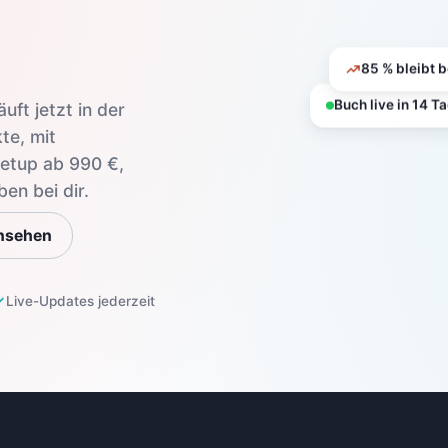
85 % bleibt b
ft jetzt in der
Buch live in 14 T
te, mit
Setup ab 990 €,
en bei dir.
nsehen
Live-Updates jederzeit