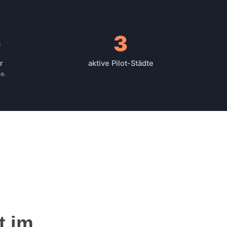
+
3
r
aktive Pilot-Städte
te.
t im