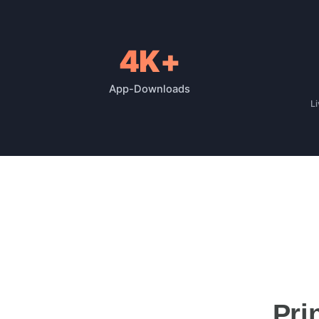
4K+
Reichweite der Platt
App-Downloads
Li
Pri