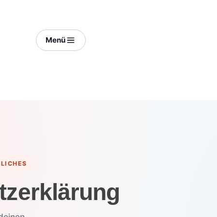
Menü
LICHES
z­erklärung
deinen