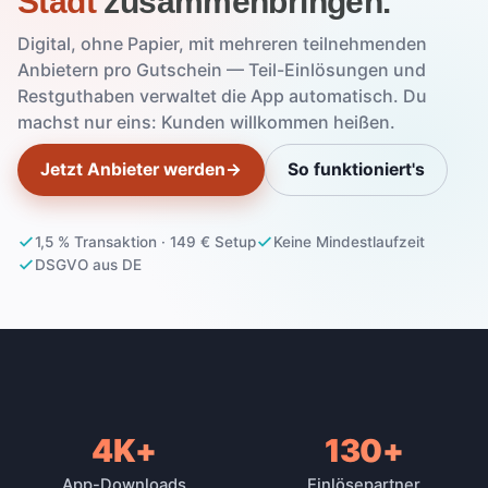
Stadt
zusammenbringen.
Digital, ohne Papier, mit mehreren teilnehmenden
Anbietern pro Gutschein — Teil-Einlösungen und
Restguthaben verwaltet die App automatisch. Du
machst nur eins: Kunden willkommen heißen.
Jetzt Anbieter werden
→
So funktioniert's
1,5 % Transaktion · 149 € Setup
Keine Mindestlaufzeit
DSGVO aus DE
4K+
130+
Zahlen aus der Live-Plattform
App-Downloads
Einlösepartner