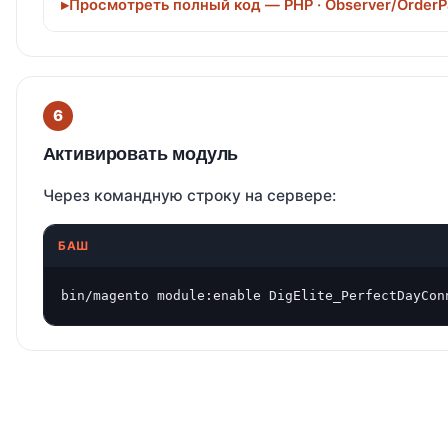
Просмотреть полный код — PHP · Observer/OrderP
Активировать модуль
Через командную строку на сервере:
БАШ
bin/magento module:enable DigElite_PerfectDayCon