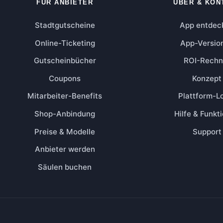
FÜR ANBIETER
ÜBER & KON
Stadtgutscheine
App entdec
Online-Ticketing
App-Versio
Gutscheinbücher
ROI-Rechn
Coupons
Konzept
Mitarbeiter-Benefits
Plattform-L
Shop-Anbindung
Hilfe & Funkt
Preise & Modelle
Support
Anbieter werden
Säulen buchen