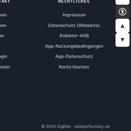
TAKT
RECHTLICHES
ken
Impressum
▲
nen
Datenschutz (Webseite)
er
Anbieter-AGB
▼
App-Nutzungsbedingungen
ogin
App-Datenschutz
ionen
Konto löschen
© 2026 DigElite · deinperfectday.de