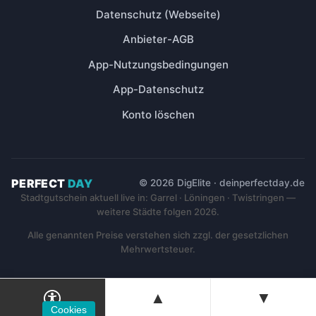
Datenschutz (Webseite)
Anbieter-AGB
App-Nutzungsbedingungen
App-Datenschutz
Konto löschen
PERFECT
DAY
© 2026 DigElite · deinperfectday.de
Stadtgutschein aktuell live in: Garrel · Löningen · Twistringen —
weitere Städte folgen 2026.
Alle genannten Preise verstehen sich zzgl. der gesetzlichen
Mehrwertsteuer.
▲
▼
Cookies