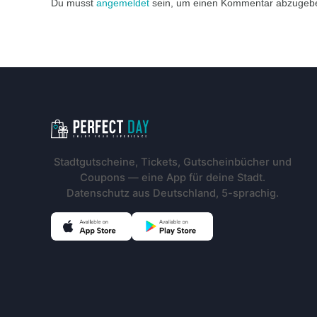
Du musst
angemeldet
sein, um einen Kommentar abzugeb
Footer-Navigation
Stadtgutscheine, Tickets, Gutscheinbücher und
Coupons — eine App für deine Stadt.
Datenschutz aus Deutschland, 5-sprachig.